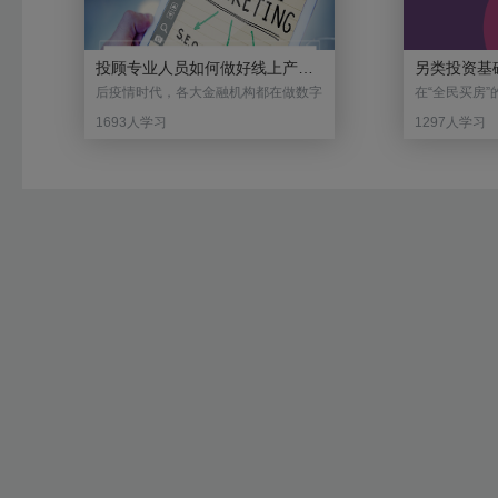
投顾专业人员如何做好线上产品包装
另类投资基
后疫情时代，各大金融机构都在做数字
在“全民买房
化转型，农商行在数字化转型上都经历
有的积蓄都投
1693人学习
1297人学习
过哪些路径与困难，主要上市农商行业
种资产配置方
绩对比分析是什么样的？其中重庆农商
融业高度发达
行和上海农商行在转型中各自都是如何
PE/VC、
进行战略布局的，它们的区别是哪些，
资。那么，另
带来了哪些不同的效应？本节课程将详
票和债券投资
细为您梳理，并总结出农商行数字化转
习本课程，你将
型成功关键。
另类投资是什么？ 2、另类
多少？ 3、另类投资收益率变动——J
曲线