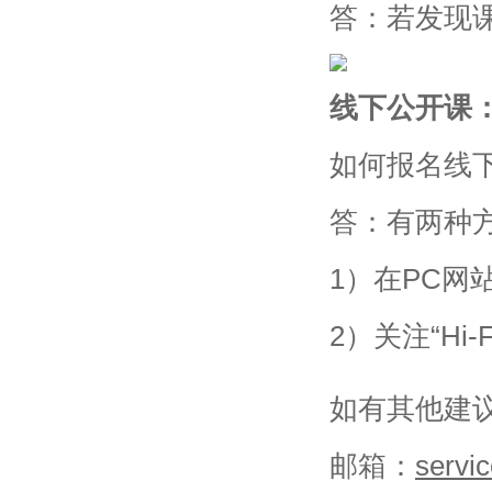
答：若发现
线下公开课
如何报名线
答：有两种
1）在PC网
2）关注“Hi
如有其他建
邮箱：
servi