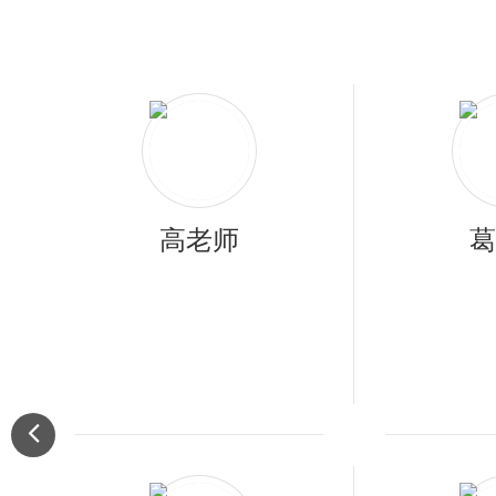
老王/Michael Wang
高老师
杜
葛