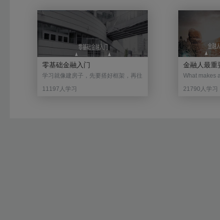
零基础金融入门
金融人最重
学习就像建房子，先要搭好框架，再往
What makes 
上面添砖加瓦，这样才不至于在学习中
什么让一个金
11197人学习
21790人学习
迷路。体系庞大，知识驳杂的金融知识
融术语？全身
尤其如此。因此，无论你是零基础学
迹？一个金融
习，还是有师傅带你，先搭建一个知识
本到底在哪里？ 本专题将带你了
架构都是关键。 本课程就将为你理出
种金融人必备
一个金融机构与体系的基础知识框架。
能包括公司运
学习本课程，你将了解不同的金融板
的基础知识，
块，各个金融机构之间时如何互动，并
等；软技能包括
且利用各种金融产品实现金融的终极目
法，以及必要
的——资金的跨期融通。本课程包括以
进入金融业，
下内容： 1、金融的本质是什么？
外变成金融人
（章节一） 2、金融市场的主体：金融
解到以下内容: 1、金融人必备软
机构、企业、居民（章节三、四、五）
能：Excel