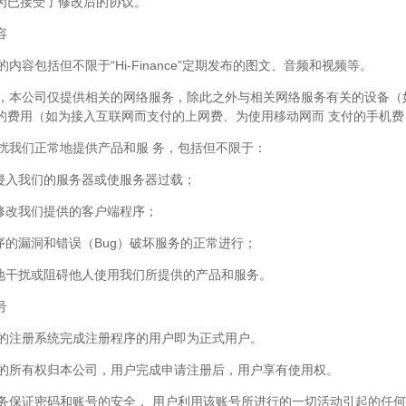
为已接受了修改后的协议。
容
务的内容包括但不限于“Hi-Finance”定期发布的图文、音频和视频等。
理解，本公司仅提供相关的网络服务，除此之外与相关网络服务有关的设备
的费用（如为接入互联网而支付的上网费、为使用移动网而 支付的手机
得干扰我们正常地提供产品和服 务，包括但不限于：
击、侵入我们的服务器或使服务器过载；
、修改我们提供的客户端程序；
程序的漏洞和错误（Bug）破坏服务的正常进行；
合理地干扰或阻碍他人使用我们所提供的产品和服务。
号
公司的注册系统完成注册程序的用户即为正式用户。
账号的所有权归本公司，用户完成申请注册后，用户享有使用权。
有义务保证密码和账号的安全， 用户利用该账号所进行的一切活动引起的任