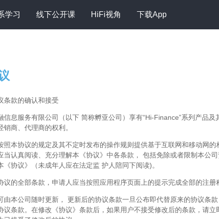
系学习
线下公开课
HiFi视角
下载App
议
议条款的确认和接受
信息服务有限公司（以下 简称孵亚公司）享有“Hi-Finance”系列产
经销商、代理商的权利。
按照本协议的规定及其不定时发布的操作规则提供基于互联网和移动网的相关
应当认真阅读、充分理解本《协议》中各条款， 包括免除或者限制本公司
本《协议》（未成年人应在法定监 护人陪同下阅读)。
协议的全部条款，申请人应当按照应用程序页面上的提示完成全部的注册
可由本公司随时更新， 更新后的协议条款一旦公布即代替原来的协议条
协议条款。在修改《协议》条款后，如果用户不接受修改后的条款，请立