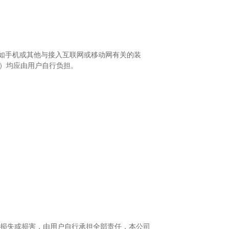
（如手机或其他与接入互联网或移动网有关的装
费）均应由用户自行负担。
何损失或损害，由用户自行承担全部责任，本公司